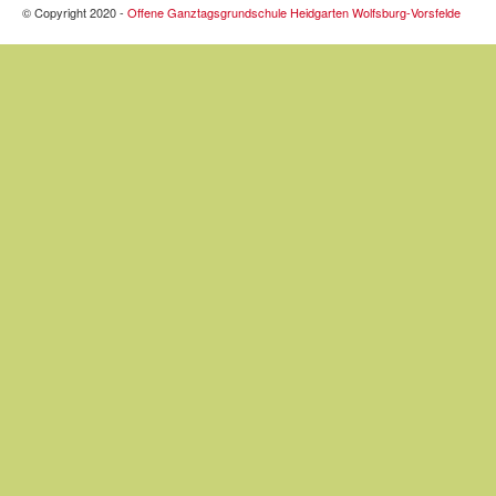
© Copyright 2020 -
Offene Ganztagsgrundschule Heidgarten Wolfsburg-Vorsfelde