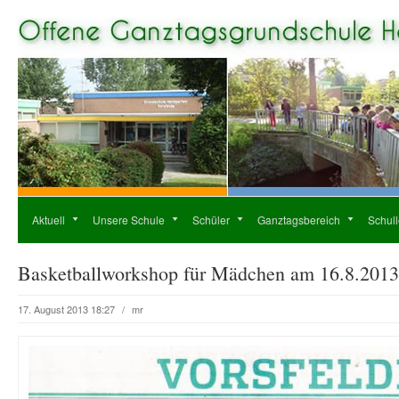
Aktuell
Unsere Schule
Schüler
Ganztagsbereich
Schul
Basketballworkshop für Mädchen am 16.8.2013
17. August 2013 18:27
/
mr