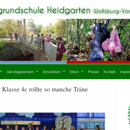
Ganztagsbereich
Schulleben
Eltern
Presse
Kontakt
Impre
 Klasse 4c rollte so manche Träne