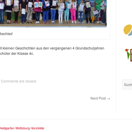
 Abschied
it kleinen Geschichten aus den vergangenen 4 Grundschuljahren
chüler der Klasse 4c.
Comments are closed.
Next Post
→
eidgarten Wolfsburg-Vorsfelde